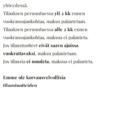
yhteydessä.
Tilauksen peruuntuessa
yli 2 kk
ennen
vuokrausajankohtaa, maksu palautetaan.
Tilauksen peruuntuessa
alle 2 kk
ennen
vuokrausajankohtaa,
maksua ei palauteta.
Jos tilaustuotteet
eivät saavu ajoissa
vuokrattavaksi
,
maksu palautetaan.
Jos tilausta
ei noudeta
,
maksua ei palauteta.
Emme ole korvausvelvollisia
tilaustuotteiden
mahdollisten toimitushäiriöiden aiheutta
mista haitoista.
HUOM!
Tilaustuotteet veloitetaan aina
asiakkaalta, vaikka tilaus peruutettaisiin.
Vain tilaustuotteen toimitushäiriö on