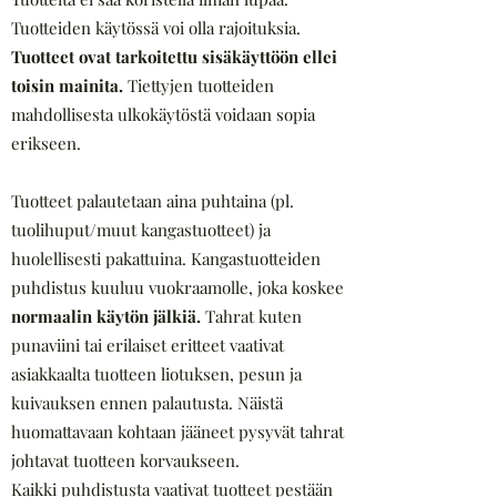
Tuotteiden käytössä voi olla rajoituksia.
Tuotteet ovat tarkoitettu sisäkäyttöön ellei
toisin mainita.
Tiettyjen tuotteiden
mahdollisesta ulkokäytöstä voidaan sopia
erikseen.
Tuotteet palautetaan aina puhtaina (pl.
tuolihuput/muut kangastuotteet) ja
huolellisesti pakattuina. Kangastuotteiden
puhdistus kuuluu vuokraamolle, joka koskee
normaalin käytön jälkiä.
Tahrat kuten
punaviini tai erilaiset eritteet vaativat
asiakkaalta tuotteen liotuksen, pesun ja
kuivauksen ennen palautusta. Näistä
huomattavaan kohtaan jääneet pysyvät tahrat
johtavat tuotteen korvaukseen.
Kaikki puhdistusta vaativat tuotteet pestään