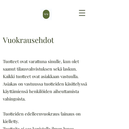
Vuokrausehdot
Tuotteet ovat varattuna sinulle, kun olet
saanut tilausvahvistuksen sekä laskun.
Kaikki tuotteet ovat asiakkaan vastuulla.
Asiakas on vastuussa tuotteiden käsittelyssä
käyttämiensä henkilöiden aiheuttamista
vahingoista.
Tuotteiden edelleenvuokraus/lainaus on
kielletty.
Tuotteita ei saa koristella ilman lupaa.