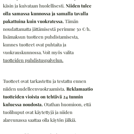
käsin ja kuivataan huolellisesti.
Niiden tulee
olla samassa kunnossa ja samalla tavalla
pakattuina kuin vuokratessa.
Tämän
noudattamatta jättämisestä perimme 50 €/h.
lisämaksun tuotteen puhdistamisesta,
kunnes tuotteet ovat puhtaita ja
vuokrauskunnossa. Voit myös valita
tuotteiden puhdistuspalvelun.
Tuotteet ovat tarkastettu ja testattu ennen
niiden uudelleenvuokraamista.
Reklamaatio
tuotteiden vioista on tehtävä 24 tunnin
kuluessa noudosta.
Otathan huomioon, että
tuolihuput ovat käytettyjä ja niiden
alareunassa saattaa olla käytön jälkiä.