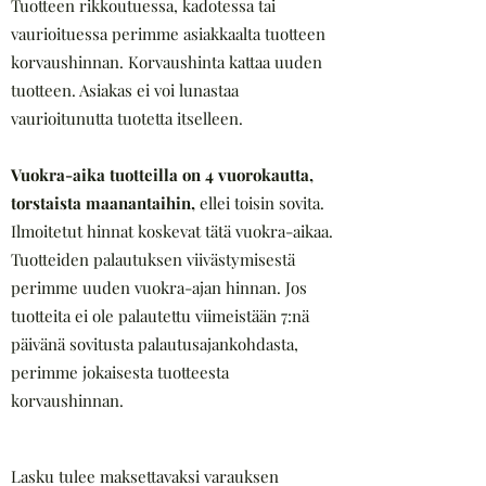
Tuotteen rikkoutuessa, kadotessa tai
vaurioituessa perimme asiakkaalta tuotteen
korvaushinnan. Korvaushinta kattaa uuden
tuotteen. Asiakas ei voi lunastaa
vaurioitunutta tuotetta itselleen.
Vuokra-aika tuotteilla on 4 vuorokautta,
torstaista maanantaihin,
ellei toisin sovita.
Ilmoitetut hinnat koskevat tätä vuokra-aikaa.
Tuotteiden palautuksen viivästymisestä
perimme uuden vuokra-ajan hinnan. Jos
tuotteita ei ole palautettu viimeistään 7:nä
päivänä sovitusta palautusajankohdasta,
perimme jokaisesta tuotteesta
korvaushinnan.
Lasku tulee maksettavaksi varauksen