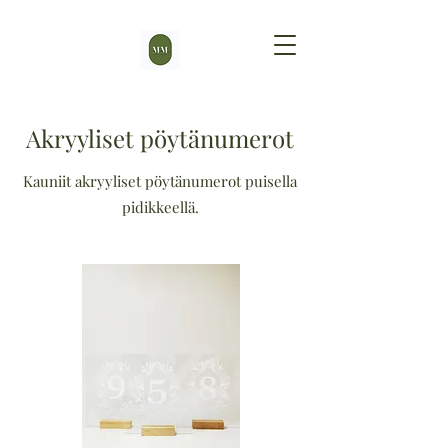
Akryyliset pöytänumerot
Kauniit akryyliset pöytänumerot puisella
pidikkeellä.